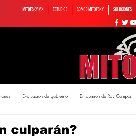
MITOFSKY.MX
ESTUDIOS
Somos MITOFSKY
Soluciones
ciones
Evaluación de gobierno
En opinión de Roy Campos
mos Mitofsky
n culparán?