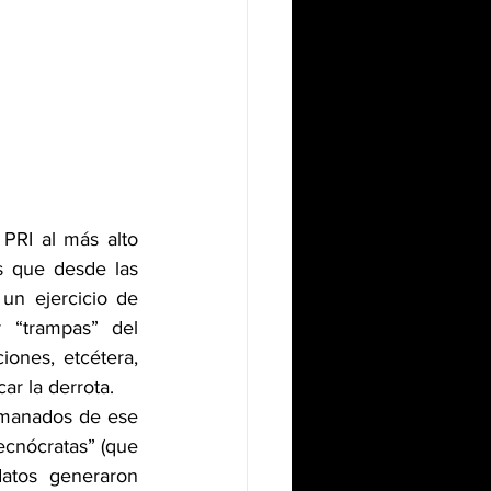
PRI al más alto 
s que desde las 
n ejercicio de 
 “trampas” del 
iones, etcétera, 
r la derrota.
manados de ese 
ecnócratas” (que 
atos generaron 