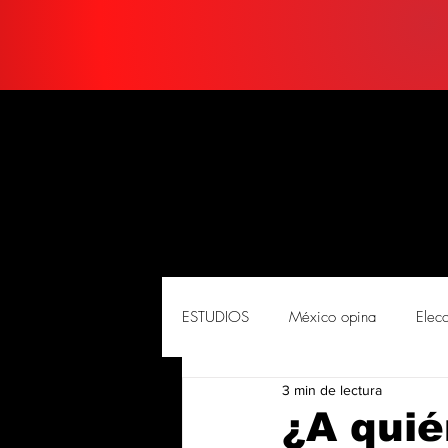
ESTUDIOS
México opina
Elec
3 min de lectura
PORTADA
Soluciones
So
¿A quié