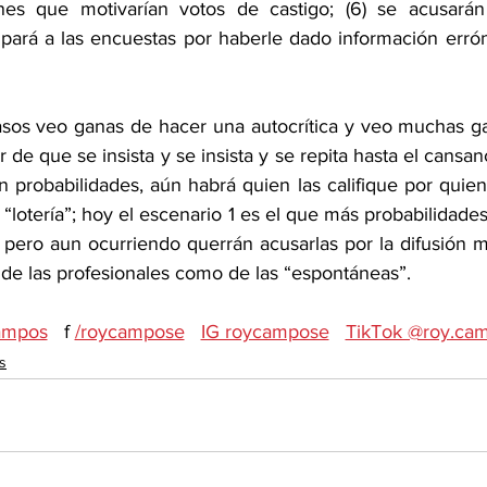
nes que motivarían votos de castigo; (6) se acusarán 
ulpará a las encuestas por haberle dado información erró
sos veo ganas de hacer una autocrítica y veo muchas ga
r de que se insista y se insista y se repita hasta el cansan
n probabilidades, aún habrá quien las califique por quien
“lotería”; hoy el escenario 1 es el que más probabilidades 
 pero aun ocurriendo querrán acusarlas por la difusión m
 de las profesionales como de las “espontáneas”.
ampos
   f 
/roycampose
IG roycampose
TikTok @roy.ca
s