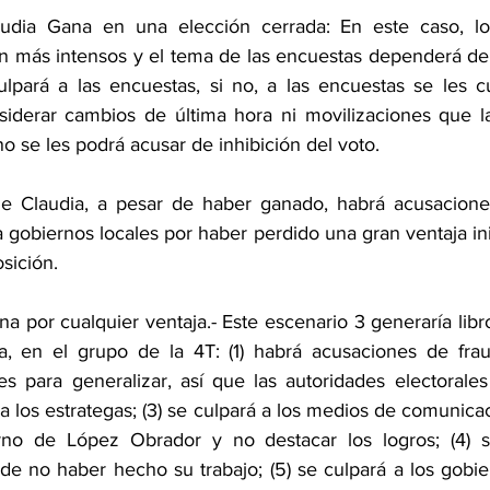
audia Gana en una elección cerrada: En este caso, lo
n más intensos y el tema de las encuestas dependerá de l
ulpará a las encuestas, si no, a las encuestas se les c
siderar cambios de última hora ni movilizaciones que l
 se les podrá acusar de inhibición del voto.
e Claudia, a pesar de haber ganado, habrá acusaciones
a gobiernos locales por haber perdido una gran ventaja inici
sición.
na por cualquier ventaja.- Este escenario 3 generaría libro
la, en el grupo de la 4T: (1) habrá acusaciones de fra
res para generalizar, así que las autoridades electorales
 a los estrategas; (3) se culpará a los medios de comunicac
erno de López Obrador y no destacar los logros; (4) se
de no haber hecho su trabajo; (5) se culpará a los gobie