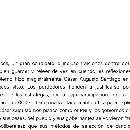
a, un gran candidato, e incluso traiciones dentro del 
 bien guardar y releer de vez en cuando las reflexione
bierno hizo magistralmente César Augusto Santiago en u
eces visto. Los perdedores tienden a justificarse por
es de los estrategas, por la baja participación, por traic
o en 2000 se hace una verdadera autocrítica para explica
ésar Augusto nos platicó cómo el PRI y los gobiernos e
e sus bases, del pueblo y sus gobernantes se volvieron “t
oliberales); que sus métodos de selección de candid