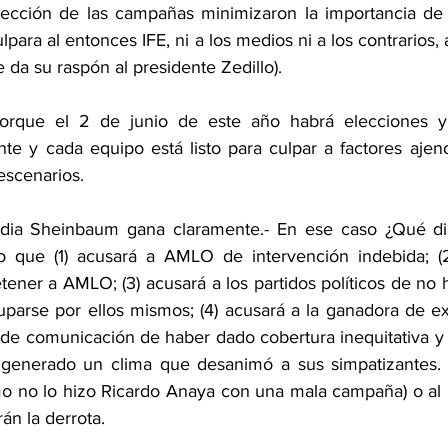
irección de las campañas minimizaron la importancia de s
para al entonces IFE, ni a los medios ni a los contrarios, a
e da su raspón al presidente Zedillo).
orque el 2 de junio de este año habrá elecciones y
nte y cada equipo está listo para culpar a factores ajen
escenarios.
audia Sheinbaum gana claramente.- En ese caso ¿Qué dir
o que (1) acusará a AMLO de intervención indebida; (2)
tener a AMLO; (3) acusará a los partidos políticos de no 
arse por ellos mismos; (4) acusará a la ganadora de ex
de comunicación de haber dado cobertura inequitativa y (
generado un clima que desanimó a sus simpatizantes. 
mo no lo hizo Ricardo Anaya con una mala campaña) o al
án la derrota.