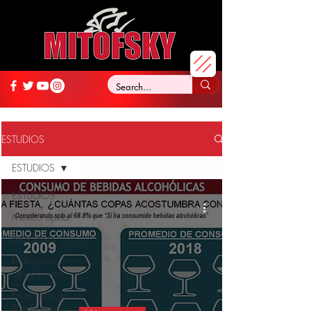
ESTUDIOS
ESTUDIOS
ESTUDIOS
México opina
Elecciones
Evaluación
de gobierno
En opinión de
Roy Campos