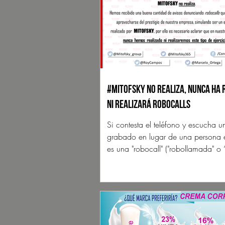
#Mitofsky no realiza, nunca ha 
ni realizará robocalls
Si contesta el teléfono y escucha 
grabado en lugar de una persona 
es una "robocall" ("robollamada" o
robotizada