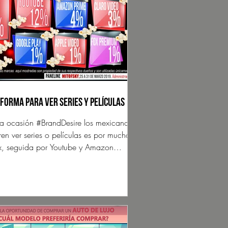
forma para ver series y películas
ta ocasión #BrandDesire los mexicanos
eren ver series o películas es por mucho
ix, seguida por Youtube y Amazon
...