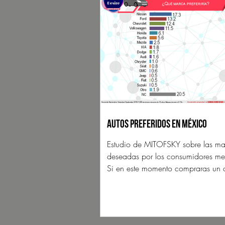
Autos preferidos en México
Estudio de MITOFSKY sobre las m
deseadas por los consumidores me
Si en este momento compraras un
marca compraría?