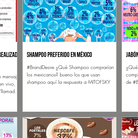
realizado
Shampoo preferido en México
Jabón
#BrandDesire ¿Qué Shampoo comprarían
¿Qué 
los mexicanos? bueno los que usan
compr
un mensaje
shampoo aquí la respuesta a MITOFSKY
de #
en vivo,
 “llamada