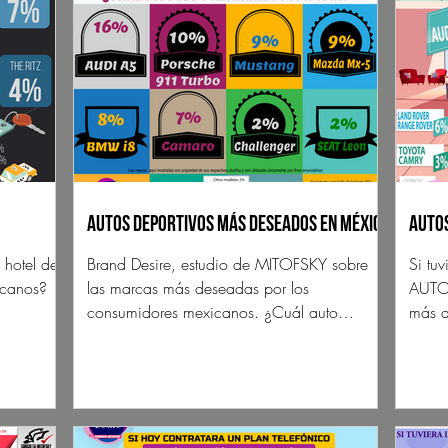
Autos Deportivos más deseados en México
Autos
hotel de
Brand Desire, estudio de MITOFSKY sobre
Si tu
icanos?
las marcas más deseadas por los
AUTOM
consumidores mexicanos. ¿Cuál auto
más d
deportivo desean los mexicanos?