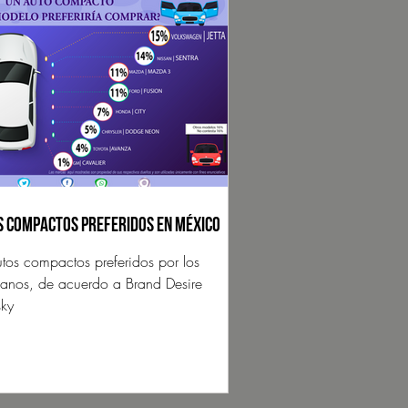
s Compactos preferidos en México
utos compactos preferidos por los
anos, de acuerdo a Brand Desire
sky