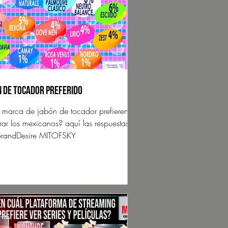
 de tocador preferido
marca de jabón de tocador prefieren
ar los mexicanos? aquí las respuestas
BrandDesire MITOFSKY