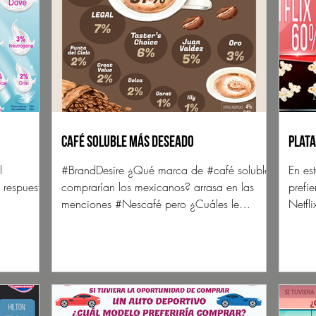
Café Soluble más deseado
Plata
l
#BrandDesire ¿Qué marca de #café soluble
En es
 respuesta
comprarían los mexicanos? arrasa en las
prefi
menciones #Nescafé pero ¿Cuáles le
Netfl
siguen?
Prime,