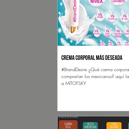
Crema corporal más deseada
#BrandDesire ¿Qué crema corpora
comprarían los mexicanos? aquí la
a MITOFSKY