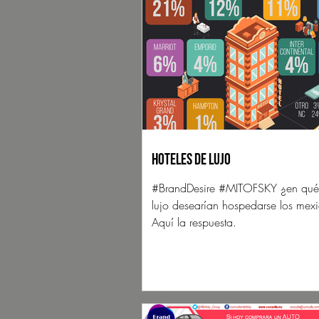
Hoteles de lujo
#BrandDesire #MITOFSKY ¿en qué 
lujo desearían hospedarse los mex
Aquí la respuesta.