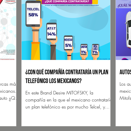
¿Con qué compañía contrataría un plan
Auto
telefónico los mexicanos?
arcas más
Los a
xicanos.
mexic
En este Brand Desire MITOFSKY, la
 auto ¿Qué
Mitof
compañía en la que el mexicano contrataría
un plan telefónico es por mucho Telcel, y
después AT&T