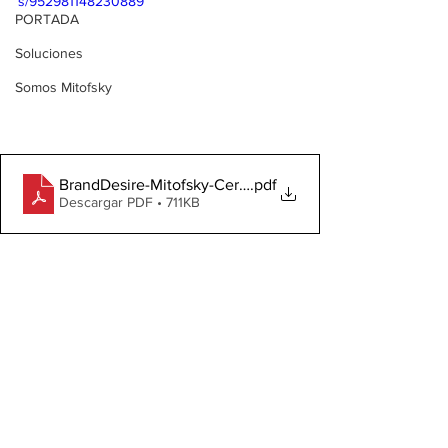
s/952981148230889
PORTADA
Soluciones
Somos Mitofsky
BrandDesire-Mitofsky-CervezasyCigarros
.pdf
Descargar PDF • 711KB