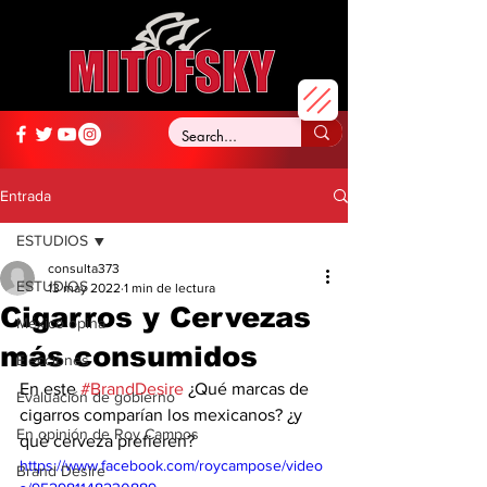
Entrada
ESTUDIOS
consulta373
ESTUDIOS
13 may 2022
1 min de lectura
Cigarros y Cervezas
México opina
más consumidos
Elecciones
En este 
#BrandDesire
 ¿Qué marcas de 
Evaluación de gobierno
cigarros comparían los mexicanos? ¿y 
En opinión de Roy Campos
qué cerveza prefieren? 
https://www.facebook.com/roycampose/video
Brand Desire