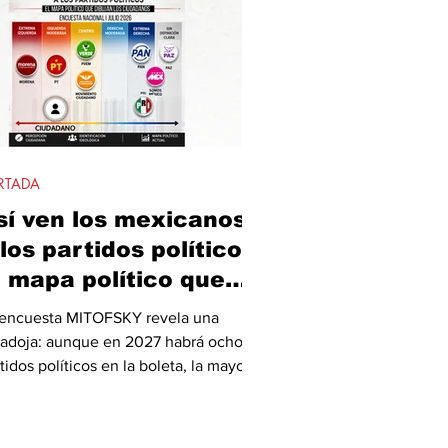
RTADA
sí ven los mexicanos
 los partidos políticos.
l mapa político que
ibuja la ciudadanía,
 encuesta MITOFSKY revela una
ulio 2026
radoja: aunque en 2027 habrá ocho
tidos políticos en la boleta, la mayoría
 los mexicanos considera que ya son
asiados y preferiría un sistema con
, tres o cuatro fuerzas. Además, la