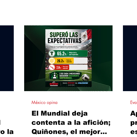
 El estudio
el rescate son hoy la principal forma de
ciu
bación en
incorporar mascotas al hogar, por encima
pri
 frontera
de la compra.
id
 y Ciudad
no 
alt
México opina
Eva
El Mundial deja
A
l
contenta a la afición;
p
o la
Quiñones, el mejor
e