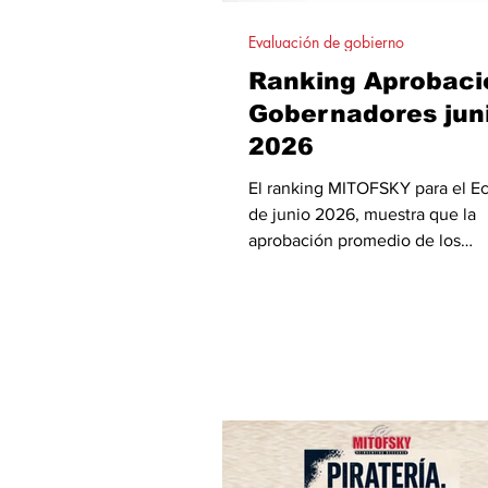
Evaluación de gobierno
Ranking Aprobaci
Gobernadores jun
2026
El ranking MITOFSKY para el E
de junio 2026, muestra que la
aprobación promedio de los
gobernadores alcanzó 52.4% en
mejor nivel del año. Ricardo Gal
tres meses como el mandatario
evaluado; Mara Lezama recuper
segundo lugar y Clara Brugada
al cuarto. Yeraldine Bonilla cae 
sitio. Además, Pablo Lemus se 
en el primer gobernador que s
aprobación a la presidenta dent