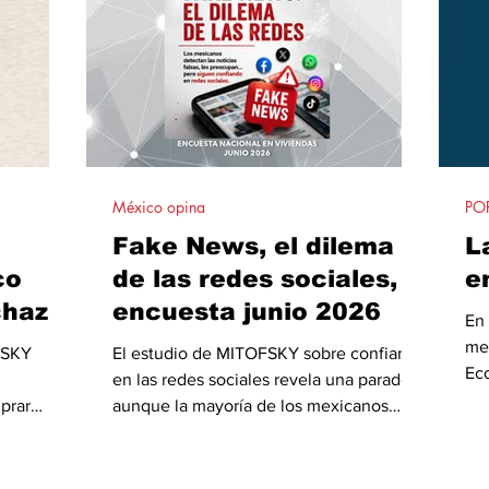
partidista.
México opina
PO
Fake News, el dilema
L
co
de las redes sociales,
e
chazo
encuesta junio 2026
En 
unio
me
FSKY
El estudio de MITOFSKY sobre confianza
Eco
en las redes sociales revela una paradoja:
en
prar
aunque la mayoría de los mexicanos
Mo
de malo,
reconoce que las noticias falsas circulan
ven
an una
con frecuencia y expresa preocupación
im
apócrifa
por sus efectos, más de la mitad continúa