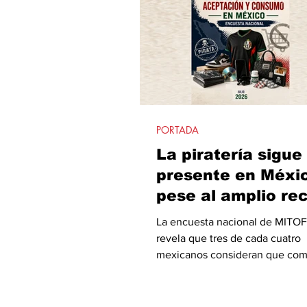
estado.
PORTADA
La piratería sigue
presente en Méxi
pese al amplio re
social, encuesta j
La encuesta nacional de MITO
2026
revela que tres de cada cuatro
mexicanos consideran que com
productos piratas sí tiene algo 
pero al mismo tiempo identific
amplia presencia de mercancía 