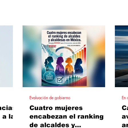
cam
s playeras
confiando en la información que
rea
cipal
consume en redes. Además, las
qui
atas, lo
plataformas digitales y los medios son
qui
o
vistos como los principales responsables
con
nómicos
de combatir la desinformación.
Evaluación de gobierno
En 
ncias
Cuatro mujeres
C
 a la
encabezan el ranking
a
de alcaldes y
ar