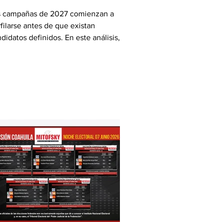
s campañas de 2027 comienzan a
filarse antes de que existan
didatos definidos. En este análisis,
y Campos plantea una disputa entre
 estrategias: la oposición apostando a
ios, redes y señalamientos públicos,
ntras Morena fortalece su estructura
ritorial y el contacto directo con sus
es. La pregunta de fondo es cuál de
as dos fuerzas terminará pesando más
las urnas.