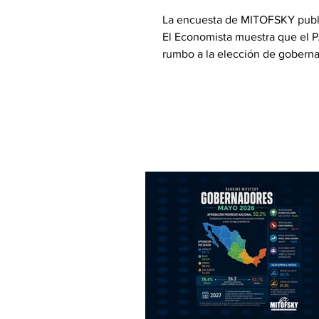
gobernador 2027, 
La encuesta de MITOFSKY publ
2026
El Economista muestra que el P
rumbo a la elección de gobern
Querétaro en 2027 con 30.9% 
intención de voto frente a 24.
Morena. En percepción de triunf
ventaja panista es mayor. No ob
los escenarios por candidato r
contienda competitiva.