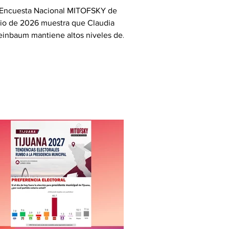
 Encuesta Nacional MITOFSKY de
nio de 2026 muestra que Claudia
einbaum mantiene altos niveles de
obación en la mayoría de las
idades del país. Hidalgo encabeza el
nking con más de 80% de respaldo,
ntras Guerrero, Coahuila, Durango y
xcala completan los primeros lugares.
contraste, Sinaloa, Morelos y Jalisco
istran los niveles más bajos,
lejando diferencias regionales en la
rcepción ciudadana.