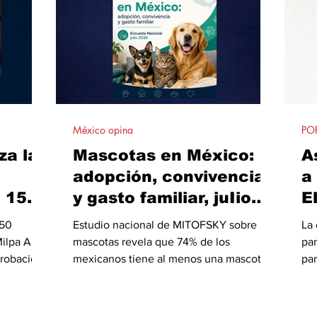
México opina
PO
za la
Mascotas en México:
A
adopción, convivencia
a
e 150
y gasto familiar, juIio
E
 2026
2026
d
150
Estudio nacional de MITOFSKY sobre
La
j
ilpa Alta
mascotas revela que 74% de los
pa
probación
mexicanos tiene al menos una mascota,
par
einbaum,
siendo los perros y los gatos los animales
de
n
de compañía más frecuentes. La
dem
 Ahome
investigación muestra que la adopción y
dos