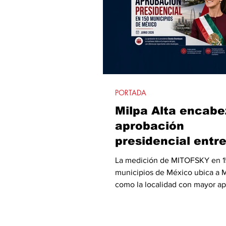
PORTADA
Milpa Alta encabe
aprobación
presidencial entr
municipios, junio
La medición de MITOFSKY en 
municipios de México ubica a M
como la localidad con mayor a
hacia la presidenta Claudia Sh
seguida por Tulum y Tijuana. E
contraste, Culiacán, Zamora y