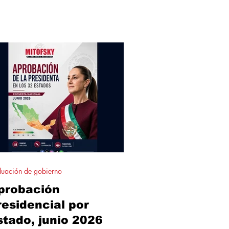
dadanía ubica con claridad a los
ncipales partidos en el espectro
eológico, mostrando que la demanda
es por más opciones, sino por
ernativas mejor definidas.
luación de gobierno
probación
residencial por
stado, junio 2026