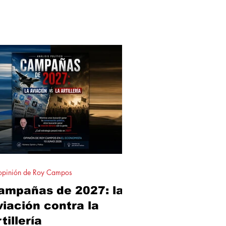
bio, corre el riesgo de limitarse a
ccionar. La clave no está solo en
én tiene más fuerza hoy, sino en
én logra marcar el ritmo de la
versación política.
opinión de Roy Campos
ampañas de 2027: la
viación contra la
tillería