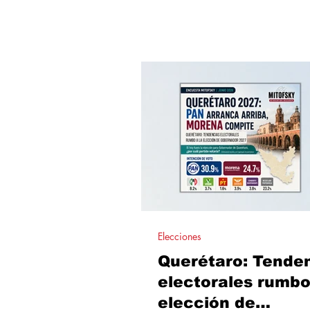
en sus ciudades. El precio de la
originales aparece como la prin
razón para adquirir versiones pir
que evidencia que el fenómen
responde tanto a factores eco
como a hábitos de consumo.
Elecciones
Querétaro: Tende
electorales rumbo
elección de