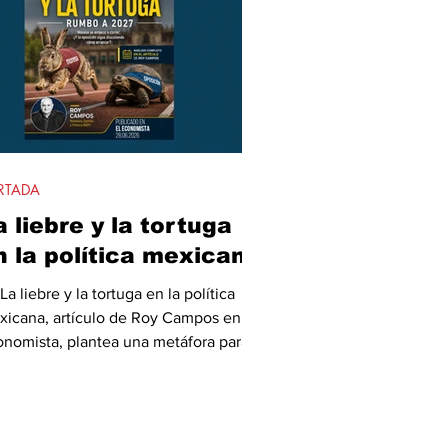
RTADA
a liebre y la tortuga
n la política mexicana
La liebre y la tortuga en la política
xicana, artículo de Roy Campos en El
nomista, plantea una metáfora para
tender la contienda rumbo a 2027.
rena aparece como la liebre: con
taja, estructura y capacidad de
poner agenda. La oposición, en