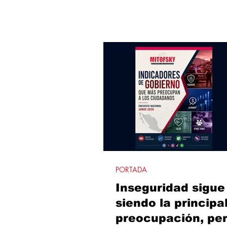
registran los niveles más bajos.
también confirma una alta apro
los principales municipios de la
norte, encabezados por Tijuana
Juárez.
PORTADA
Inseguridad sigue
siendo la principa
preocupación, per