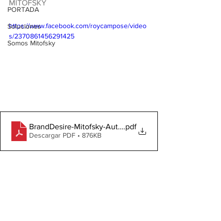
MITOFSKY
PORTADA
https://www.facebook.com/roycampose/video
Soluciones
s/2370861456291425
Somos Mitofsky
BrandDesire-Mitofsky-Autobuses
.pdf
Descargar PDF • 876KB