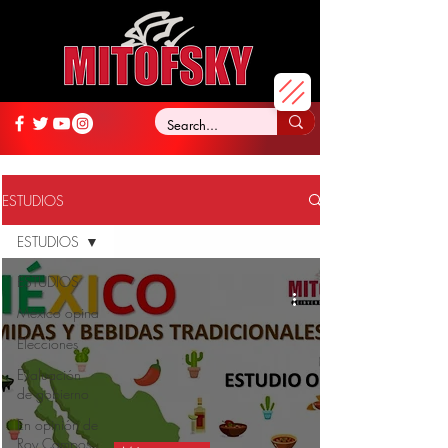
ESTUDIOS
ESTUDIOS
ESTUDIOS
México opina
Elecciones
Evaluación
de gobierno
En opinión de
Roy Campos