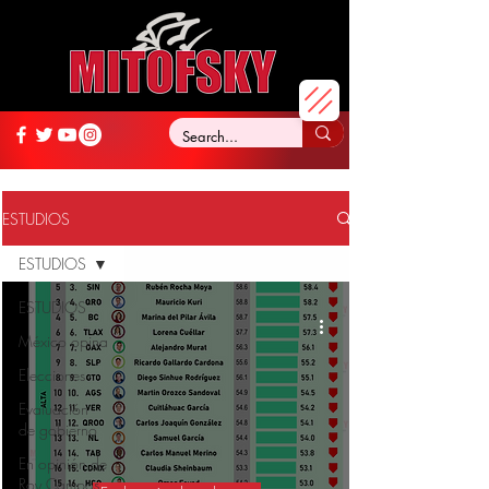
ESTUDIOS
ESTUDIOS
ESTUDIOS
México opina
Elecciones
Evaluación
de gobierno
En opinión de
Roy Campos