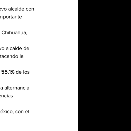
vo alcalde con 
importante 
n Chihuahua, 
.
o alcalde de 
stacando la 
 
55.1%
 de los 
a alternancia 
encias 
xico, con el 