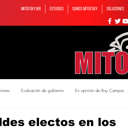
MITOFSKY.MX
ESTUDIOS
Somos MITOFSKY
Soluciones
ciones
Evaluación de gobierno
En opinión de Roy Campos
mos Mitofsky
ldes electos en los