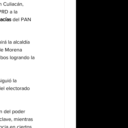
n Culiacán, 
PRD a la 
acías
 del PAN 
á la alcaldía 
de Morena 
mbos logrando la 
guió la 
del electorado 
n del poder 
clave, mientras 
cia en ciertos 