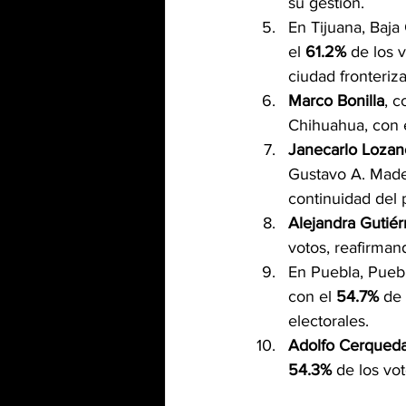
su gestión.
En Tijuana, Baja 
el 
61.2%
 de los 
ciudad fronteriza
Marco Bonilla
, 
Chihuahua, con e
Janecarlo Lozan
Gustavo A. Made
continuidad del p
Alejandra Gutiér
votos, reafirman
En Puebla, Puebl
con el 
54.7%
 de
electorales.
Adolfo Cerqued
54.3%
 de los vo