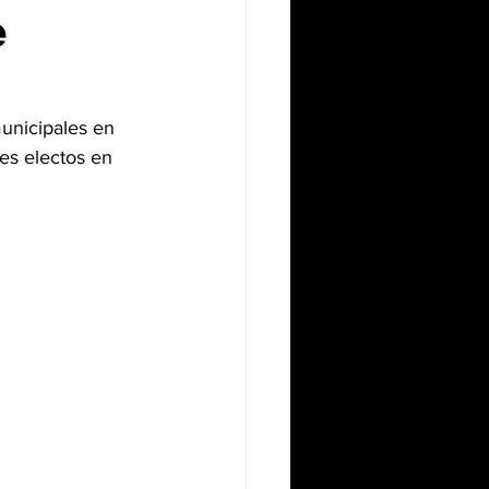
e
municipales en 
es electos en 