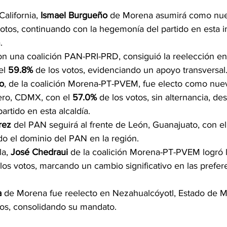
California, 
Ismael Burgueño
 de Morena asumirá como nue
votos, continuando con la hegemonía del partido en esta 
.
con una coalición PAN-PRI-PRD, consiguió la reelección e
l 
59.8%
 de los votos, evidenciando un apoyo transversal
o
, de la coalición Morena-PT-PVEM, fue electo como nuev
ro, CDMX, con el 
57.0%
 de los votos, sin alternancia, de
artido en esta alcaldía.
rez
 del PAN seguirá al frente de León, Guanajuato, con el
do el dominio del PAN en la región.
a, 
José Chedraui
 de la coalición Morena-PT-PVEM logró l
 los votos, marcando un cambio significativo en las prefer
a
 de Morena fue reelecto en Nezahualcóyotl, Estado de Mé
tos, consolidando su mandato.