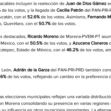
acables incluyen la reelección de 
Juan de Dios Gámez
 e
%
 de los votos, y la llegada de 
Cecilia Patrón
 del PAN-PRI-
ucatán, con el 
52.6%
 de los votos. Asimismo, 
Fernando M
, Querétaro, con el 
50.7%
 de los votos.
lave
s destacados, 
Ricardo Moreno
 de Morena-PVEM-PT asumir
 México, con el 
50.5%
 de los votos, y 
Azucena Cisneros
 
catepec, Estado de México, con el 
46.2%
 de los votos, a
 León, 
Adrián de la Garza
 del PAN-PRI-PRD también consi
.6%
 de los votos, reflejando un cambio en la preferencia 
as elecciones municipales reflejan una variada distribució
con Morena consolidando su presencia en varias regiones 
u influencia en otros municipios importantes. La alternan