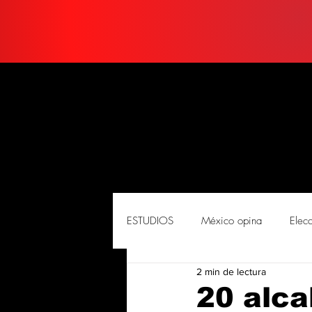
ESTUDIOS
México opina
Elec
2 min de lectura
PORTADA
Soluciones
So
20 alca