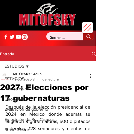
Entrada
ESTUDIOS
MITOFSKY Group
ESTUDIOS
19 oct 2025
3 min de lectura
2027: Elecciones por
México opina
17 gubernaturas
Elecciones
Después de la elección presidencial de 
Evaluación de gobierno
2024 en México donde además se 
En opinión de Roy Campos
eligieron 9 gubernaturas, 500 diputados 
federales, 128 senadores y cientos de 
Brand Desire