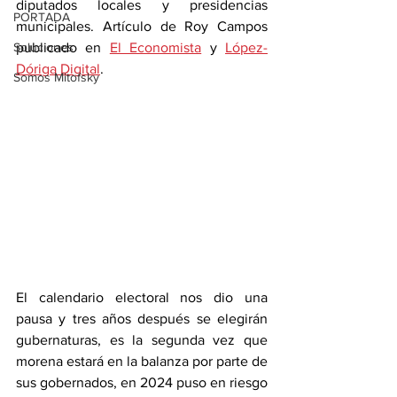
diputados locales y presidencias 
PORTADA
municipales. Artículo de Roy Campos 
Soluciones
publicado en 
El Economista
 y 
López-
Dóriga Digital
. 
Somos Mitofsky
El calendario electoral nos dio una 
pausa y tres años después se elegirán 
gubernaturas, es la segunda vez que 
morena estará en la balanza por parte de 
sus gobernados, en 2024 puso en riesgo 