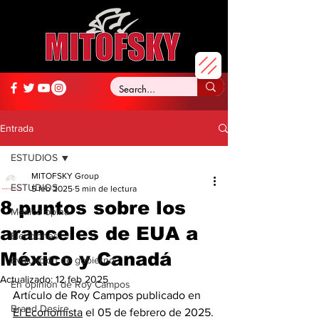
Entrada
ESTUDIOS
MITOFSKY Group
ESTUDIOS
5 feb 2025
5 min de lectura
8 puntos sobre los
México opina
aranceles de EUA a
Elecciones
México y Canadá
Evaluación de gobierno
Actualizado:
12 feb 2025
En opinión de Roy Campos
Artículo de Roy Campos publicado en 
Brand Desire
El Economista
 el 
05 de febrero de 2025.