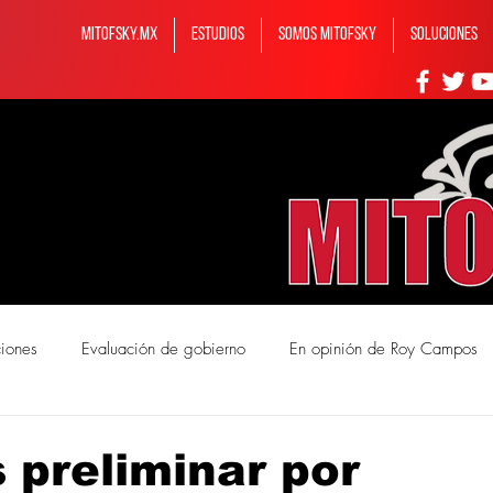
MITOFSKY.MX
ESTUDIOS
Somos MITOFSKY
Soluciones
ciones
Evaluación de gobierno
En opinión de Roy Campos
mos Mitofsky
s preliminar por