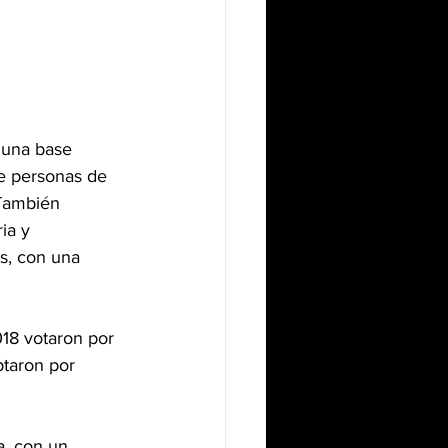
 una base 
e personas de 
 También 
ia y 
s, con una 
18 votaron por 
taron por 
a, con un 