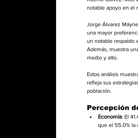
notable apoyo en el 
Jorge Álvarez Máynez
una mayor preferencia
un notable respaldo e
Además, muestra una 
medio y alto.
Estos análisis muest
refleja sus estrategi
población.
Percepción d
Economía
: El 4
que el 55.0% la 