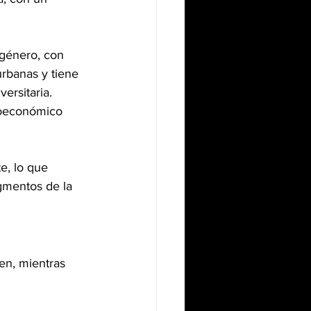
 género, con 
rbanas y tiene 
ersitaria. 
ioeconómico 
e, lo que 
egmentos de la 
en, mientras 