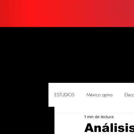
ESTUDIOS
México opina
Elec
1 min de lectura
PORTADA
Soluciones
So
Análisi