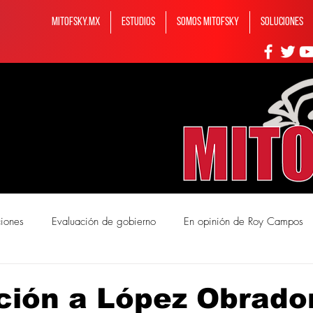
MITOFSKY.MX
ESTUDIOS
Somos MITOFSKY
Soluciones
ciones
Evaluación de gobierno
En opinión de Roy Campos
mos Mitofsky
ción a López Obrado