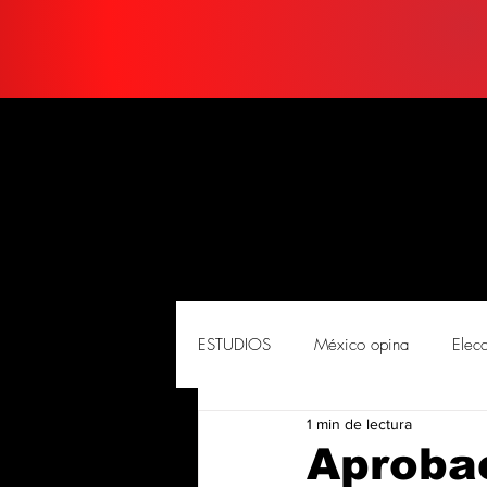
ESTUDIOS
México opina
Elec
1 min de lectura
PORTADA
Soluciones
So
Aproba