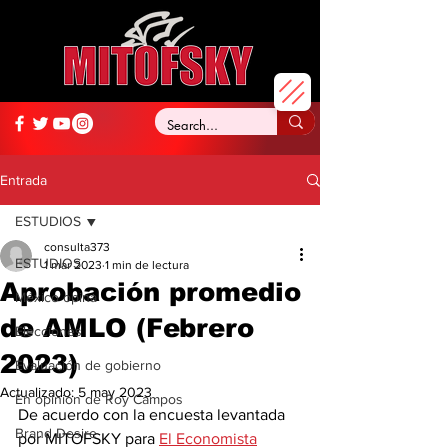
Entrada
ESTUDIOS
consulta373
ESTUDIOS
1 mar 2023
1 min de lectura
Aprobación promedio
México opina
de AMLO (Febrero
Elecciones
2023)
Evaluación de gobierno
Actualizado:
5 may 2023
En opinión de Roy Campos
De acuerdo con la encuesta levantada 
Brand Desire
por MITOFSKY para 
El Economista