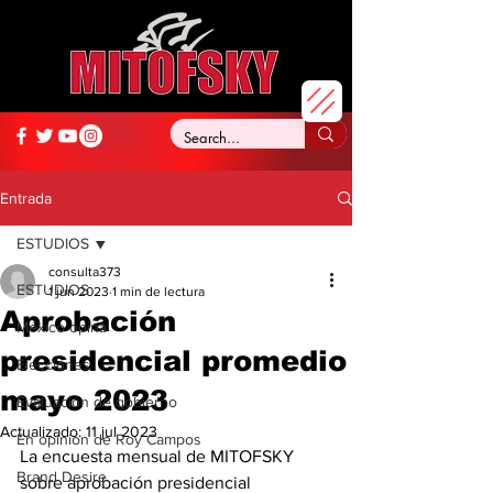
Entrada
ESTUDIOS
consulta373
ESTUDIOS
1 jun 2023
1 min de lectura
Aprobación
México opina
presidencial promedio
Elecciones
mayo 2023
Evaluación de gobierno
Actualizado:
11 jul 2023
En opinión de Roy Campos
La encuesta mensual de MITOFSKY 
Brand Desire
sobre aprobación presidencial 