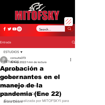
Entrada
ESTUDIOS
consulta373
ESTUDIOS
16 may 2022
1 min de lectura
Aprobación a
México opina
gobernantes en el
Elecciones
manejo de la
Evaluación de gobierno
pandemia (Ene 22)
En opinión de Roy Campos
Encuesta realizada por MITOFSKYI para 
Brand Desire