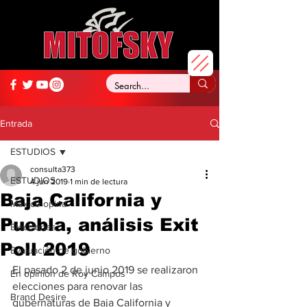
Entrada
ESTUDIOS
consulta373
ESTUDIOS
4 jun 2019
1 min de lectura
Baja California y
México opina
Puebla, análisis Exit
Elecciones
Poll 2019
Evaluación de gobierno
El pasado 2 de junio 2019 se realizaron 
En opinión de Roy Campos
elecciones para renovar las 
Brand Desire
gubernaturas de Baja California y 