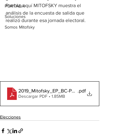
Puebla, aquí MITOFSKY muestra el 
PORTADA
análisis de la encuesta de salida que 
Soluciones
realizó durante esa jornada electoral.
Somos Mitofsky
2019_Mitofsky_EP_BC-PUE_2
.pdf
Descargar PDF • 1.85MB
Elecciones