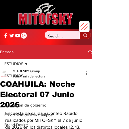
Entrada
ESTUDIOS
MITOFSKY Group
ESTUDIOS
7 jun
1 min de lectura
COAHUILA: Noche
México opina
Electoral 07 Junio
Elecciones
2026
Evaluación de gobierno
Encuesta de salida y Conteo Rápido 
En opinión de Roy Campos
realizados por MITOFSKY el 7 de junio 
Brand Desire
de 2026 en los distritos locales 12, 13, 