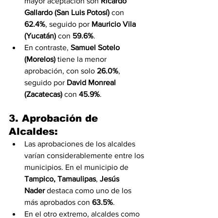
mayor aceptación son 
Ricardo 
Gallardo (San Luis Potosí)
 con 
62.4%
, seguido por 
Mauricio Vila 
(Yucatán)
 con 
59.6%
.
En contraste, 
Samuel Sotelo 
(Morelos)
 tiene la menor 
aprobación, con solo 
26.0%
, 
seguido por 
David Monreal 
(Zacatecas)
 con 
45.9%
.
3. 
Aprobación de 
Alcaldes
:
Las aprobaciones de los alcaldes 
varían considerablemente entre los 
municipios. En el municipio de 
Tampico, Tamaulipas
, 
Jesús 
Nader
 destaca como uno de los 
más aprobados con 
63.5%
.
En el otro extremo, alcaldes como 