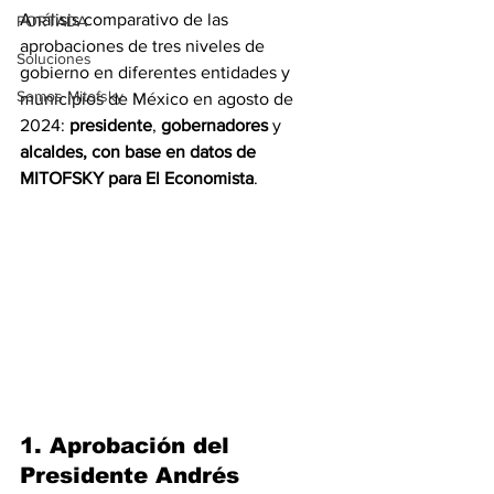
Análisis comparativo de las 
PORTADA
aprobaciones de tres niveles de 
Soluciones
gobierno en diferentes entidades y 
Somos Mitofsky
municipios de México en agosto de 
2024: 
presidente
, 
gobernadores
 y 
alcaldes, con base en datos de 
MITOFSKY para El Economista
. 
1. 
Aprobación del 
Presidente Andrés 