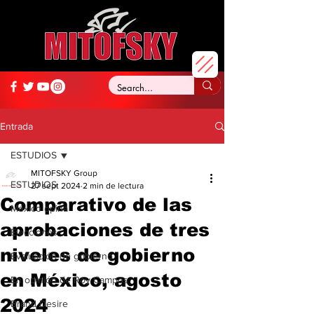
Entrada
ESTUDIOS
MITOFSKY Group
ESTUDIOS
27 sept 2024
2 min de lectura
Comparativo de las
México opina
aprobaciones de tres
Elecciones
niveles de gobierno
Evaluación de gobierno
en México, agosto
En opinión de Roy Campos
2024
Brand Desire