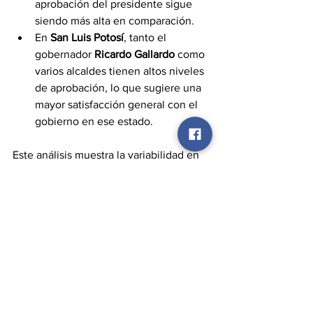
aprobación del presidente sigue 
siendo más alta en comparación.
En 
San Luis Potosí
, tanto el 
gobernador 
Ricardo Gallardo
 como 
varios alcaldes tienen altos niveles 
de aprobación, lo que sugiere una 
mayor satisfacción general con el 
gobierno en ese estado.
Este análisis muestra la variabilidad en 
la percepción del desempeño de los 
tres niveles de gobierno, con López 
Obrador manteniendo 
consistentemente altos niveles de 
aprobación en comparación con 
muchos gobernadores y alcaldes.
Descargar comparativo