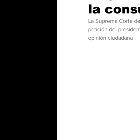
la cons
La Suprema Corte de 
petición del preside
opinión ciudadana