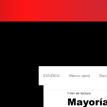
ESTUDIOS
México opina
Elec
1 min de lectura
PORTADA
Soluciones
So
Mayoría