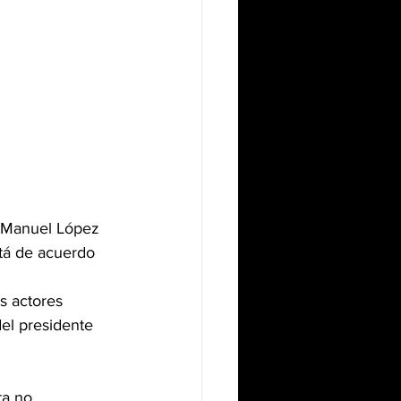
s Manuel López 
tá de acuerdo 
s actores 
el presidente 
ta no 