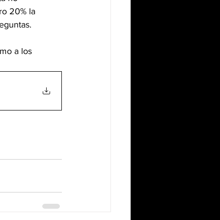
ro 20% la 
eguntas. 
omo a los 