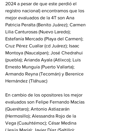
2024 a pesar de que este perdió el 
registro nacional) encontramos que los 
mejor evaluados de la 4T son Ana 
Patricia Peralta (Benito Juárez); Carmen 
Lilia Canturosas (Nuevo Laredo); 
Estefanía Mercado (Playa del Carmen); 
Cruz Pérez Cuallar (cd Juárez); Isaac 
Montoya (Naucalpan); José Chedrahui 
(puebla); Arianda Ayala (Atlixco); Luis 
Ernesto Munguía (Puerto Vallarta); 
Armando Reyna (Tecomán) y Berenice 
Hernández (Tláhuac)
En cambio de los opositores los mejor 
evaluados son Felipe Fernando Macías 
(Querétaro); Antonio Astiazarán 
(Hermosillo); Alessandra Rojo de la 
Vega (Cuauhtémoc); César Medina 
(Jesús María); Javier Díaz (Saltillo); 