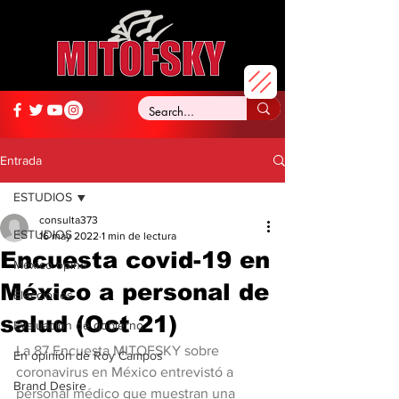
Entrada
ESTUDIOS
consulta373
ESTUDIOS
16 may 2022
1 min de lectura
Encuesta covid-19 en
México opina
México a personal de
Elecciones
salud (Oct 21)
Evaluación de gobierno
La 87 Encuesta MITOFSKY sobre 
En opinión de Roy Campos
coronavirus en México entrevistó a 
Brand Desire
personal médico que muestran una 