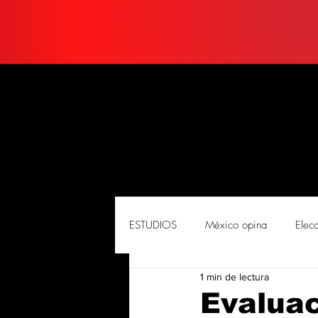
ESTUDIOS
México opina
Elec
1 min de lectura
PORTADA
Soluciones
So
Evaluac