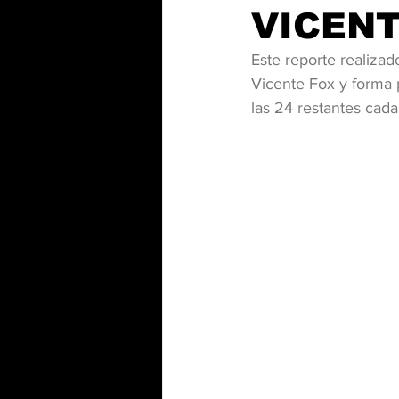
VICENT
Este reporte realiza
Vicente Fox y forma p
las 24 restantes cada