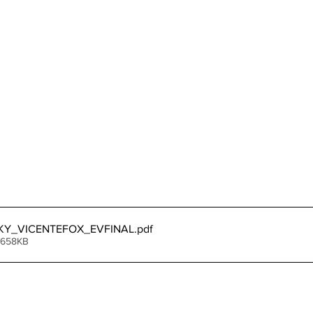
KY_VICENTEFOX_EVFINAL
.pdf
 658KB