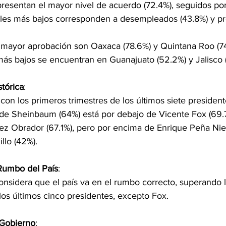
resentan el mayor nivel de acuerdo (72.4%), seguidos po
eles más bajos corresponden a desempleados (43.8%) y pro
 mayor aprobación son Oaxaca (78.6%) y Quintana Roo (74
más bajos se encuentran en Guanajuato (52.2%) y Jalisco (4
tórica
:
n los primeros trimestres de los últimos siete presidente
de Sheinbaum (64%) está por debajo de Vicente Fox (69.
z Obrador (67.1%), pero por encima de Enrique Peña Niet
llo (42%)​.
Rumbo del País
:
nsidera que el país va en el rumbo correcto, superando lo
 los últimos cinco presidentes, excepto Fox​.
 Gobierno
: