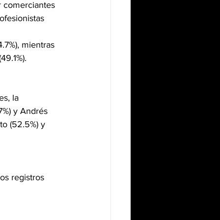
r comerciantes 
fesionistas 
.7%), mientras 
9.1%)​​.
s, la 
7%) y Andrés 
o (52.5%) y 
s registros 