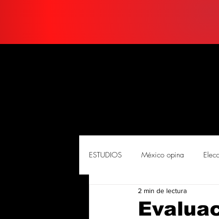
ESTUDIOS
México opina
Elec
2 min de lectura
PORTADA
Soluciones
So
Evaluac