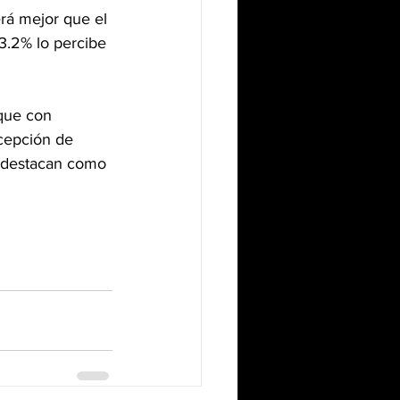
á mejor que el 
3.2% lo percibe 
nque con 
cepción de 
o destacan como 