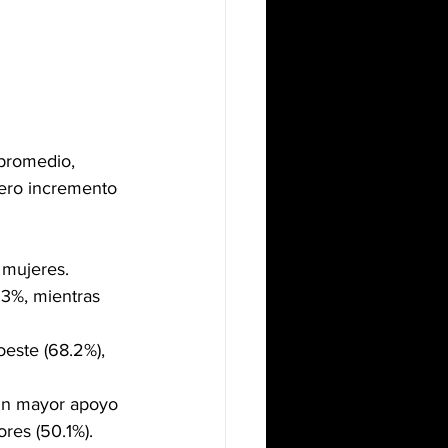
promedio, 
gero incremento 
 mujeres.
3%, mientras 
este (68.2%), 
 un mayor apoyo 
res (50.1%)​.