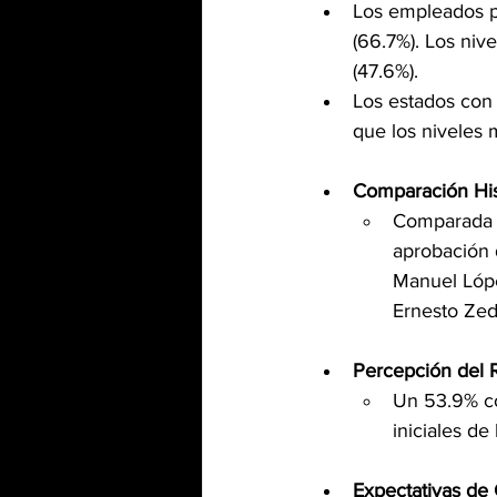
Los empleados p
(66.7%). Los niv
(47.6%)​.
Los estados con
que los niveles 
Comparación His
Comparada co
aprobación 
Manuel Lópe
Ernesto Zedi
Percepción del 
Un 53.9% co
iniciales de
Expectativas de