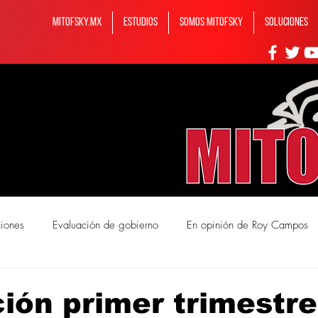
MITOFSKY.MX
ESTUDIOS
Somos MITOFSKY
Soluciones
ciones
Evaluación de gobierno
En opinión de Roy Campos
mos Mitofsky
ión primer trimestre