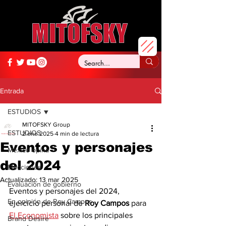
Entrada
ESTUDIOS
MITOFSKY Group
ESTUDIOS
2 ene 2025
4 min de lectura
Eventos y personajes
México opina
del 2024
Elecciones
Actualizado:
13 mar 2025
Evaluación de gobierno
Eventos y personajes del 2024, 
En opinión de Roy Campos
ejercicio personal de 
Roy Campos
 para 
El Economista
 sobre los principales 
Brand Desire