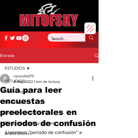
Entrada
ESTUDIOS
consulta373
ESTUDIOS
4 may 2022
1 min de lectura
Guía para leer
México opina
encuestas
Elecciones
preelectorales en
Evaluación de gobierno
períodos de confusión
En opinión de Roy Campos
Llamamos “período de confusión” a 
Brand Desire