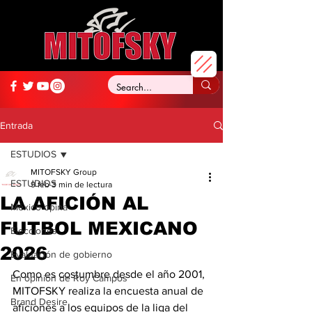
Entrada
ESTUDIOS
MITOFSKY Group
ESTUDIOS
9 feb
3 min de lectura
LA AFICIÓN AL
México opina
FUTBOL MEXICANO
Elecciones
2026
Evaluación de gobierno
Como es costumbre desde el año 2001, 
En opinión de Roy Campos
MITOFSKY realiza la encuesta anual de 
Brand Desire
aficiones a los equipos de la liga del 