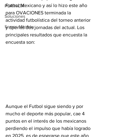
Futbol Mexicano y así lo hizo este año 
PORTADA
para OVACIONES terminada la 
Soluciones
actividad futbolística del torneo anterior 
Somos Mitofsky
y apenas dos jornadas del actual. Los 
principales resultados que encuesta la 
encuesta son:
Aunque el Futbol sigue siendo y por 
mucho el deporte más popular, cae 4 
puntos en el interés de los mexicanos 
perdiendo el impulso que había logrado 
en 2025, es de esperarse que este año 