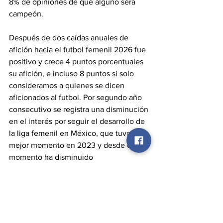
8% de opiniones de que alguno será 
campeón.
Después de dos caídas anuales de 
afición hacia el futbol femenil 2026 fue 
positivo y crece 4 puntos porcentuales 
su afición, e incluso 8 puntos si solo 
consideramos a quienes se dicen 
aficionados al futbol. Por segundo año 
consecutivo se registra una disminución 
en el interés por seguir el desarrollo de 
la liga femenil en México, que tuvo su 
mejor momento en 2023 y desde ese 
momento ha disminuido
Para los mexicanos, No solo es 
interesante seguir nuestra liga, sino que 
aparece también un grupo de 
aficionados deseosos de conocer el 