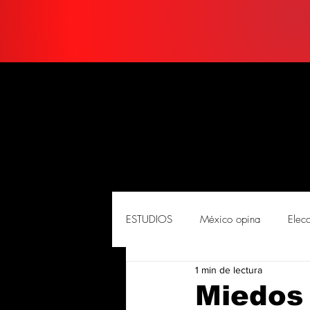
ESTUDIOS
México opina
Elec
1 min de lectura
PORTADA
Soluciones
So
Miedos 