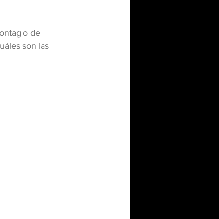
ontagio de 
áles son las 