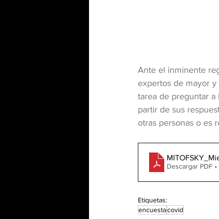
Ante el inminente reg
expertos de mayor y
tarea de preguntar a
partir de sus respue
otras personas o es r
MITOFSKY_Mie
Descargar PDF •
Etiquetas:
encuesta
covid