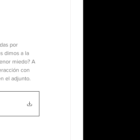
adas por 
 dimos a la 
menor miedo? A 
eracción con 
n el adjunto. 