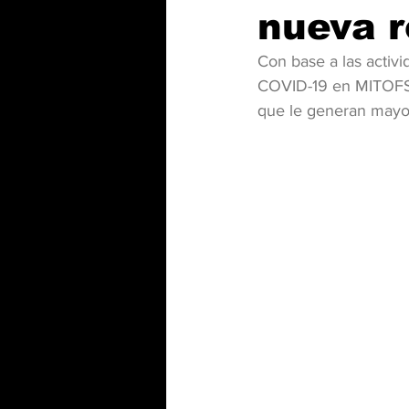
nueva r
Con base a las activ
COVID-19 en MITOFSKY
que le generan may