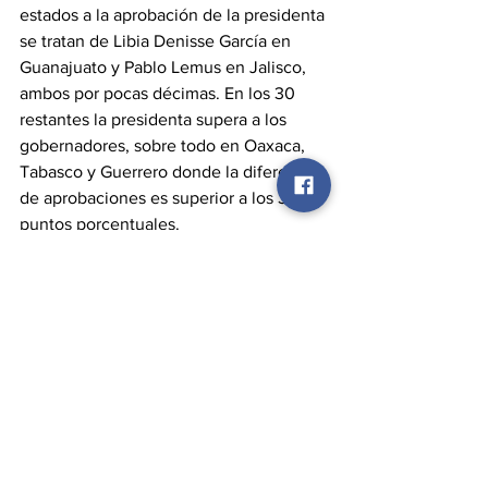
estados a la aprobación de la presidenta 
se tratan de Libia Denisse García en 
Guanajuato y Pablo Lemus en Jalisco, 
ambos por pocas décimas. En los 30 
restantes la presidenta supera a los 
gobernadores, sobre todo en Oaxaca, 
Tabasco y Guerrero donde la diferencia 
de aprobaciones es superior a los 30 
puntos porcentuales.
De las 32 entidades, hay 17 de ellas que 
vivirán renovación de gobernador el 
próximo año por lo que hemos seguido 
un ranking especial para estos 17 
mandatarios. De estos 17, nueve 
superan el 50% y 8 aparecen mal 
evaluados; para estos mandatarios, esta 
variable será muy importante porque 
tratarán de que sus gobernados no 
castiguen su gestión y no ser 