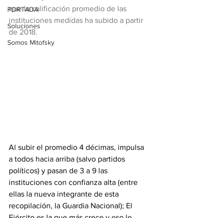
que la calificación promedio de las 
PORTADA
instituciones medidas ha subido a partir 
Soluciones
de 2018. 
Somos Mitofsky
Al subir el promedio 4 décimas, impulsa 
a todos hacia arriba (salvo partidos 
políticos) y pasan de 3 a 9 las 
instituciones con confianza alta (entre 
ellas la nueva integrante de esta 
recopilación, la Guardia Nacional); El 
Ejército es la que más crece y eso le 