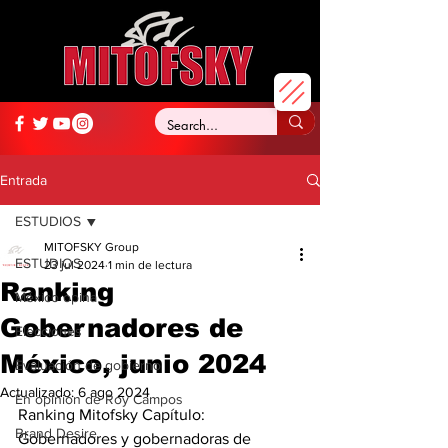
Entrada
ESTUDIOS
MITOFSKY Group
ESTUDIOS
23 jul 2024
1 min de lectura
Ranking
México opina
Gobernadores de
Elecciones
México, junio 2024
Evaluación de gobierno
Actualizado:
6 ago 2024
En opinión de Roy Campos
Ranking Mitofsky Capítulo: 
Brand Desire
Gobernadores y gobernadoras de 