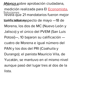
México sobre aprobación ciudadana, 
PORTADA
medición realizada para El 
Economista
, 
Soluciones
revela que 21 mandatarios fueron mejor 
calificados respecto de mayo —18 de 
Somos Mitofsky
Morena, los dos de MC (Nuevo León y 
Jalisco) y el único del PVEM (San Luis 
Potosí)—, 10 bajaron su calificación —
cuatro de Morena e igual número del 
PAN y los dos del PRI (Coahuila y 
Durango); el panista Mauricio Vila, de 
Yucatán, se mantuvo en el mismo nivel 
aunque pasó del lugar tres al dos de la 
lista.