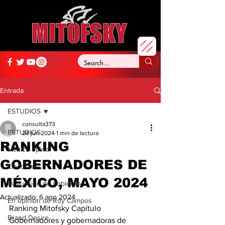
Entrada
ESTUDIOS
consulta373
ESTUDIOS
24 jun 2024
1 min de lectura
RANKING
México opina
GOBERNADORES DE
Elecciones
MÉXICO, MAYO 2024
Evaluación de gobierno
Actualizado:
6 ago 2024
En opinión de Roy Campos
Ranking Mitofsky Capítulo 
Brand Desire
Gobernadores y gobernadoras de 