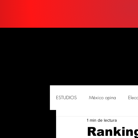
ESTUDIOS
México opina
Elec
1 min de lectura
PORTADA
Soluciones
So
Rankin