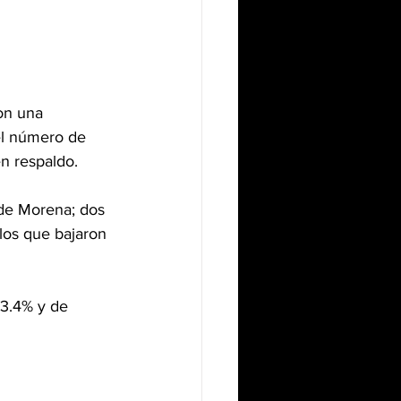
on una 
el número de 
n respaldo.
de Morena; dos 
os que bajaron 
3.4% y de 