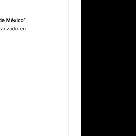
 de México”
, 
lcanzado en 