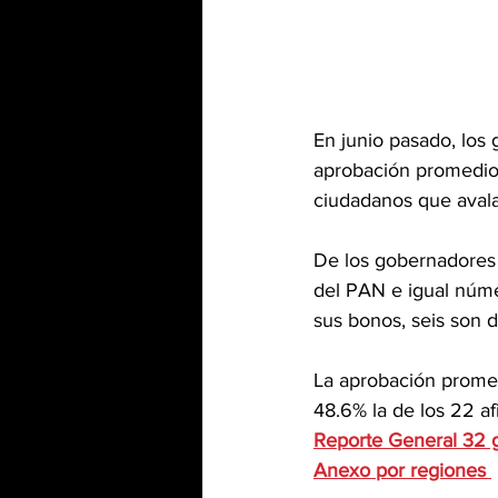
En junio pasado, los
aprobación promedio
ciudadanos que avala
De los gobernadores 
del PAN e igual núme
sus bonos, seis son d
La aprobación promed
48.6% la de los 22 af
Reporte General 32 
Anexo por regiones 