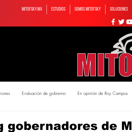
MITOFSKY.MX
ESTUDIOS
Somos MITOFSKY
Soluciones
ciones
Evaluación de gobierno
En opinión de Roy Campos
mos Mitofsky
g gobernadores de M