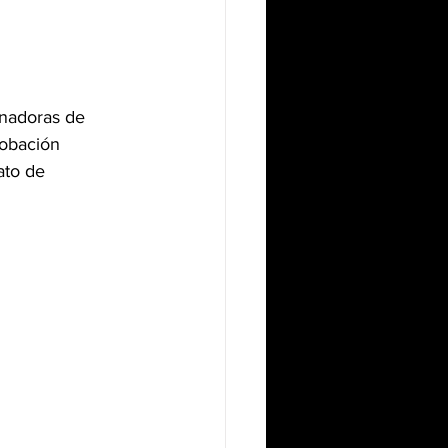
nadoras de 
robación 
ato de 