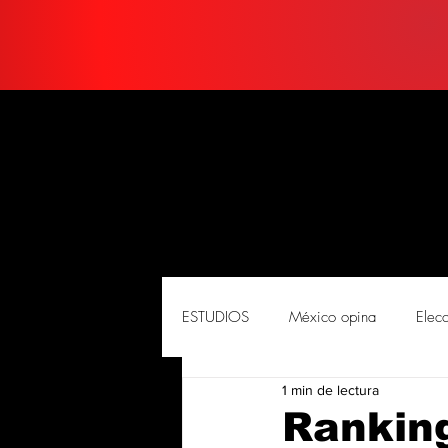
ESTUDIOS
México opina
Elec
1 min de lectura
PORTADA
Soluciones
So
Rankin