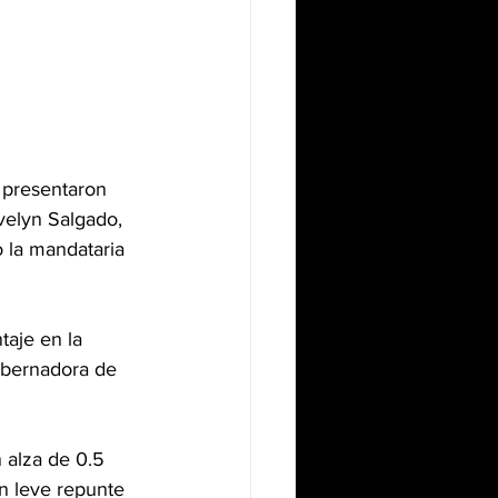
s presentaron 
velyn Salgado, 
 la mandataria 
aje en la 
obernadora de 
 alza de 0.5 
n leve repunte 