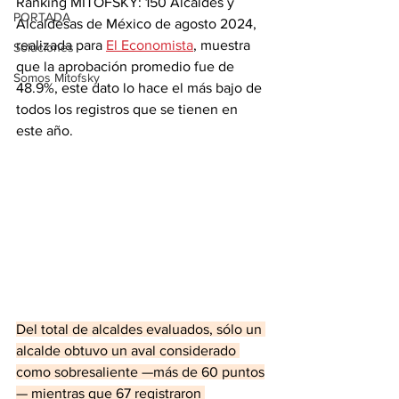
Ranking MITOFSKY: 150 Alcaldes y 
PORTADA
Alcaldesas de México de agosto 2024, 
realizada para 
El Economista
, muestra 
Soluciones
que la aprobación promedio fue 
de 
Somos Mitofsky
48.9%, este dato lo hace el más bajo de 
todos los registros que se tienen en 
este año.
Del total de alcaldes evaluados, sólo un 
alcalde obtuvo un aval considerado 
como sobresaliente —más de 60 puntos
— mientras que 67 registraron 