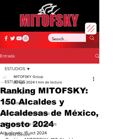
Entrada
ESTUDIOS
MITOFSKY Group
ESTUDIOS
30 ago 2024
1 min de lectura
Ranking MITOFSKY:
México opina
150 Alcaldes y
Elecciones
Alcaldesas de México,
Evaluación de gobierno
agosto 2024
En opinión de Roy Campos
Actualizado:
15 oct 2024
Brand Desire