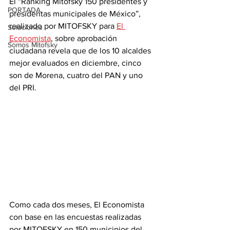
El “Ranking Mitofsky 150 presidentes y 
PORTADA
presidentas municipales de México”, 
realizado por MITOFSKY para 
El 
Soluciones
Economista
, sobre aprobación 
Somos Mitofsky
ciudadana revela que de los 10 alcaldes 
mejor evaluados en diciembre, cinco 
son de Morena, cuatro del PAN y uno 
del PRI.
Como cada dos meses, El Economista 
con base en las encuestas realizadas 
por MITOFSKY en 150 municipios del 