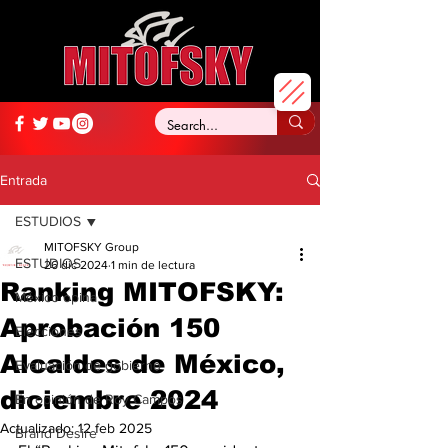
Entrada
ESTUDIOS
MITOFSKY Group
ESTUDIOS
26 dic 2024
1 min de lectura
Ranking MITOFSKY:
México opina
Aprobación 150
Elecciones
Alcaldes de México,
Evaluación de gobierno
diciembre 2024
En opinión de Roy Campos
Actualizado:
12 feb 2025
Brand Desire