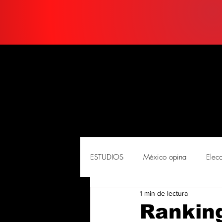
ESTUDIOS
México opina
Elec
1 min de lectura
PORTADA
Soluciones
So
Rankin