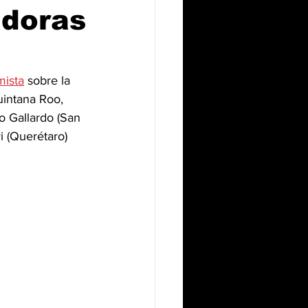
adoras
mista
 sobre la 
intana Roo, 
o Gallardo (San 
i (Querétaro) 