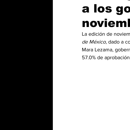
a los g
noviem
La edición de novie
de México
, dado a c
Mara Lezama, goberna
57.0% de aprobación