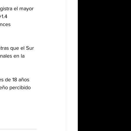
gistra el mayor 
1.4 
ances 
tras que el Sur 
nales en la 
s de 18 años 
eño percibido 