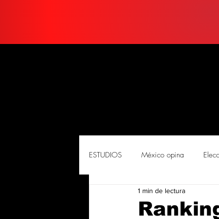
ESTUDIOS
México opina
Elec
1 min de lectura
PORTADA
Soluciones
So
Ranking