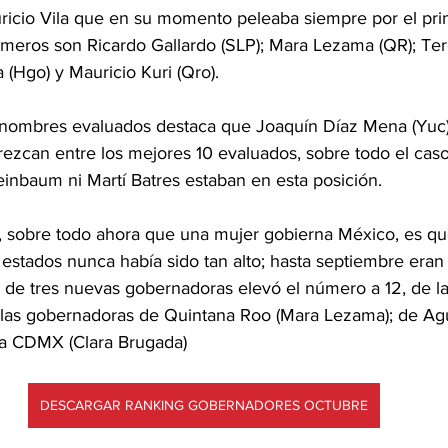
uricio Vila que en su momento peleaba siempre por el prim
rimeros son Ricardo Gallardo (SLP); Mara Lezama (QR); Te
 (Hgo) y Mauricio Kuri (Qro). 
nombres evaluados destaca que Joaquín Díaz Mena (Yuc) 
zcan entre los mejores 10 evaluados, sobre todo el caso
einbaum ni Martí Batres estaban en esta posición.
, sobre todo ahora que una mujer gobierna México, es q
stados nunca había sido tan alto; hasta septiembre eran
ta de tres nuevas gobernadoras elevó el número a 12, de la
las gobernadoras de Quintana Roo (Mara Lezama); de Agu
la CDMX (Clara Brugada)
DESCARGAR RANKING GOBERNADORES OCTUBRE