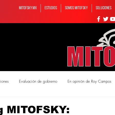
MITOFSKY.MX
ESTUDIOS
Somos MITOFSKY
Soluciones
ciones
Evaluación de gobierno
En opinión de Roy Campos
mos Mitofsky
g MITOFSKY: