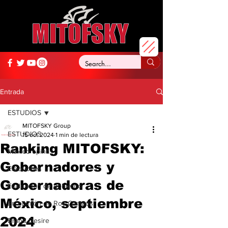
Entrada
ESTUDIOS
MITOFSKY Group
ESTUDIOS
15 oct 2024
1 min de lectura
Ranking MITOFSKY:
México opina
Gobernadores y
Elecciones
Gobernadoras de
Evaluación de gobierno
México, septiembre
En opinión de Roy Campos
2024
Brand Desire