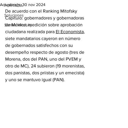
Actualizado:
30 nov 2024
PORTADA
De acuerdo con el Ranking Mitofsky 
Soluciones
Capítulo: gobernadores y gobernadoras 
de México, medición sobre aprobación 
Somos Mitofsky
ciudadana realizada para 
El Economista
, 
siete mandatarios cayeron en número 
de gobernados satisfechos con su 
desempeño respecto de agosto (tres de 
Morena, dos del PAN, uno del PVEM y 
otro de MC), 24 subieron (19 morenistas, 
dos panistas, dos priistas y un emecista) 
y uno se mantuvo igual (PAN).