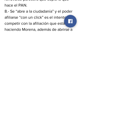
hace el PAN.
8.- Se “abre a la ciudadanía” y el poder 
afiliarse “con un click” es el intento de 
competir con la afiliación que está 
haciendo Morena, además de abrirse a 
candidatos no priistas. (no puedo dejar 
de pensar que incluso se abren a los 
rompimientos de morena, que hasta 
ahora no tienen otra que irse a partidos 
pequeños)
RESUMEN.
 Lo que nos presentaron 
como “relanzamiento del PAN” tiene su 
lógica, es un intento de 
posicionamiento como la única opción 
contra Morena, el partido que 
encabezará todas las luchas contra lo 
que llama “la dictadura” y que eso 