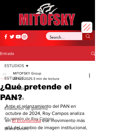
Entrada
ESTUDIOS
MITOFSKY Group
ESTUDIOS
24 oct 2025
3 min de lectura
¿Qué pretende el
México opina
PAN?
Elecciones
Ante el relanzamiento del PAN en 
Evaluación de gobierno
octubre de 2024, Roy Campos analiza 
En opinión de Roy Campos
en 
El Economista
 ese movimiento más 
allá del cambio de imagen institucional, 
Brand Desire