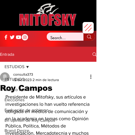
Entrada
ESTUDIOS
consulta373
ESTUDIOS
12 dic 2023
2 min de lectura
Roy Campos
México opina
Presidente de Mitofsky, sus artículos e 
Elecciones
investigaciones lo han vuelto referencia 
Evaluación de gobierno
obligada en medios de comunicación y 
en la academia en temas como Opinión 
En opinión de Roy Campos
Pública, Política, Métodos de 
Brand Desire
investigación, Mercadotecnia y muchos 