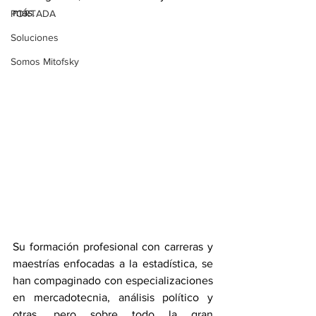
más
.
PORTADA
Soluciones
Somos Mitofsky
Su formación profesional con carreras y 
maestrías enfocadas a la estadística, se 
han compaginado con especializaciones 
en mercadotecnia, análisis político y 
otras, pero sobre todo la gran 