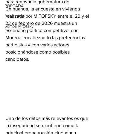
para renovar la gubernatura de 
PORTADA
Chihuahua, la encuesta en vivienda 
Soluciones
realizada por MITOFSKY entre el 20 y el 
23 de febrero de 2026 muestra un 
Somos Mitofsky
escenario político competitivo, con 
Morena encabezando las preferencias 
partidistas y con varios actores 
posicionándose como posibles 
candidatos.
Uno de los datos más relevantes es que 
la inseguridad se mantiene como la 
principal preocupación ciudadana, 