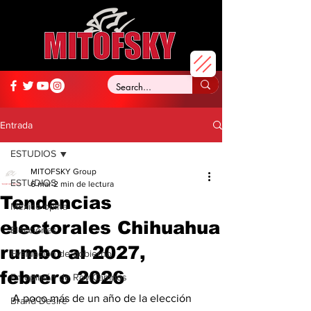
Entrada
ESTUDIOS
MITOFSKY Group
ESTUDIOS
6 mar
2 min de lectura
Tendencias
México opina
electorales Chihuahua
Elecciones
rumbo al 2027,
Evaluación de gobierno
febrero 2026
En opinión de Roy Campos
A poco más de un año de la elección 
Brand Desire