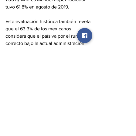
tuvo 61.8% en agosto de 2019. 
Esta evaluación histórica también revela 
que el 63.3% de los mexicanos 
considera que el país va por el rumbo 
correcto bajo la actual administración, 
mientras que un 64.4% declara creerle a 
la presidenta “siempre o la mayoría de 
las veces”, lo que también la coloca por 
encima de sus antecesores en niveles 
de credibilidad.
DESCARGAR ENCUESTA
Evaluación de gobierno