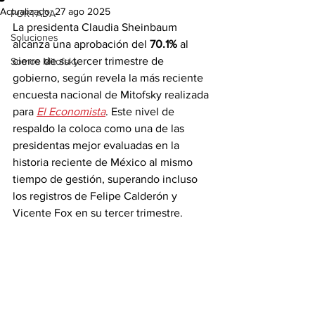
Actualizado:
27 ago 2025
PORTADA
La presidenta Claudia Sheinbaum 
Soluciones
alcanza una aprobación del 
70.1%
 al 
cierre de su tercer trimestre de 
Somos Mitofsky
gobierno, según revela la más reciente 
encuesta nacional de Mitofsky realizada 
para 
El Economista
. Este nivel de 
respaldo la coloca como una de las 
presidentas mejor evaluadas en la 
historia reciente de México al mismo 
tiempo de gestión, superando incluso 
los registros de Felipe Calderón y 
Vicente Fox en su tercer trimestre.