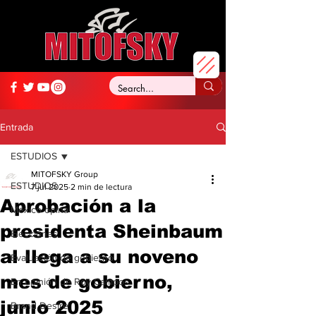
Entrada
ESTUDIOS
MITOFSKY Group
ESTUDIOS
7 jul 2025
2 min de lectura
Aprobación a la
México opina
presidenta Sheinbaum
Elecciones
al llega a su noveno
Evaluación de gobierno
mes de gobierno,
En opinión de Roy Campos
junio 2025
Brand Desire