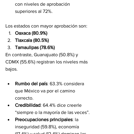
con niveles de aprobación 
superiores al 72%.
Evaluación regional
Los estados con mayor aprobación son:
Oaxaca (80.9%)
Tlaxcala (80.5%)
Tamaulipas (78.6%)
En contraste, Guanajuato (50.8%) y 
CDMX (55.6%) registran los niveles más 
bajos.
Percepciones ciudadanas
Rumbo del país
: 63.3% considera 
que México va por el camino 
correcto.
Credibilidad
: 64.4% dice creerle 
“siempre o la mayoría de las veces”.
Preocupaciones principales
: la 
inseguridad (59.8%), economía 
(17.4%) y salud (12.4%) dominan las 