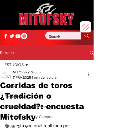
Entrada
ESTUDIOS
MITOFSKY Group
ESTUDIOS
7 may 2025
1 min de lectura
Corridas de toros
México opina
¿Tradición o
Elecciones
crueldad?: encuesta
Evaluación de gobierno
Mitofsky
En opinión de Roy Campos
Encuesta nacional realizada por 
Brand Desire