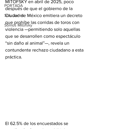
MITOFSKY en abril de 2025, poco 
PORTADA
después de que el gobierno de la 
Soluciones
Ciudad de México emitiera un decreto 
que prohíbe las corridas de toros con 
Somos Mitofsky
violencia —permitiendo solo aquellas 
que se desarrollen como espectáculo 
“sin daño al animal”—, revela un 
contundente rechazo ciudadano a esta 
práctica.
El 62.5% de los encuestados se 