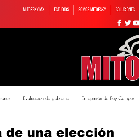
MITOFSKY.MX
ESTUDIOS
Somos MITOFSKY
Soluciones
ciones
Evaluación de gobierno
En opinión de Roy Campos
mos Mitofsky
a de una elección