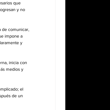
esarios que 
rogresan y no 
ta de comunicar, 
 se impone a 
claramente y 
na, inicia con 
más medios y 
mplicado; el 
espués de un 