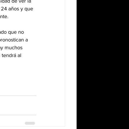
idad de ver la 
 24 años y que 
nte.
ñado que no 
pronostican a 
hay muchos 
tendrá al 