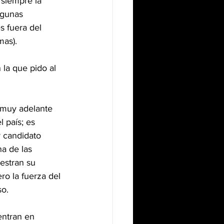
 siempre la 
lgunas 
s fuera del 
mas).
 la que pido al 
a muy adelante 
 país; es 
 candidato 
a de las 
estran su 
ro la fuerza del 
so.
entran en 