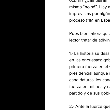
ocurrir? ¿Cambiarán l
misma “no sé”. Hay m
imprevistas por algún
proceso (11M en Esp
Pues bien, ahora quie
lector tratar de adivin
1.- La historia se de
en las encuestas; gob
primera fuerza en el
presidencial aunque
candidaturas; los can
fuerza en mítines y r
partido y de sus gob
2.- Ante la fuerza qu