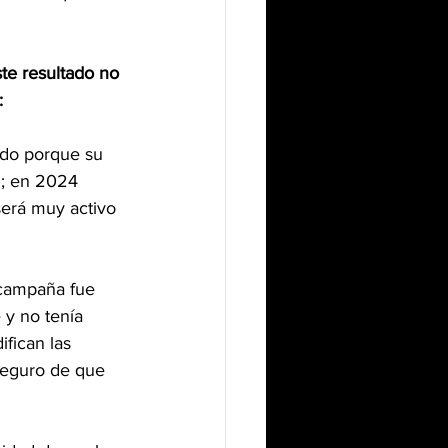
te resultado no 
:
ado porque su 
n; en 2024 
será muy activo 
 campaña fue 
 y no tenía 
fican las 
 seguro de que 