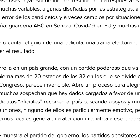
as cosas o ya está definido el resultado?” La respuesta es
uchas variables, algunas diseñadas por las estrategias, a
 error de los candidatos y a veces cambios por situacione
aña; guardería ABC en Sonora, Covid-19 en EU y muchas 
ro contar el guion de una película, una trama electoral en
ar el resultado.
sarrolla en un país grande, con un partido poderoso que v
ierna mas de 20 estados de los 32 en los que se divide el
 Congreso, parece invencible. Abre un proceso para elegir
 muchos sospechan que hay dados cargados a favor de un
didatos “oficiales” recorren el país buscando apoyos y mu
euniones, ninguno de ellos es particularmente emotivo, pe
iernos locales genera una atención mediática a ese proce
e muestra el partido del gobierno, los partidos opositores 