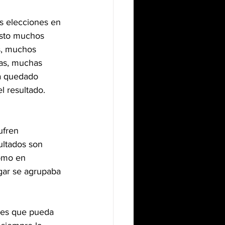
 elecciones en 
isto muchos 
, muchos 
as, muchas 
ha quedado 
l resultado.
ufren 
ultados son 
como en 
gar se agrupaba 
ees que pueda 