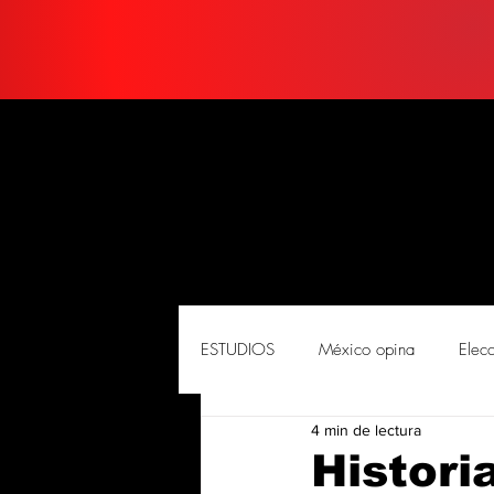
ESTUDIOS
México opina
Elec
4 min de lectura
PORTADA
Soluciones
So
Histori