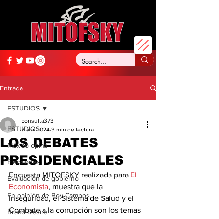
Entrada
ESTUDIOS
consulta373
ESTUDIOS
3 abr 2024
3 min de lectura
LOS DEBATES
México opina
PRESIDENCIALES
Elecciones
Encuesta MITOFSKY realizada para 
El 
Evaluación de gobierno
Economista
, muestra que 
l
a 
En opinión de Roy Campos
Inseguridad, el Sistema de Salud y el 
Combate a la corrupción son los temas 
Brand Desire