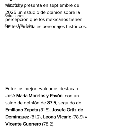
Mitofsky presenta en septiembre de 
PORTADA
2025 un estudio de opinión sobre la 
Soluciones
percepción que los mexicanos tienen 
Somos Mitofsky
de los principales personajes históricos. 
Entre los mejor evaluados destacan 
José María Morelos y Pavón
, con un 
saldo de opinión de 
87.5
, seguido de 
Emiliano Zapata
 (81.5), 
Josefa Ortiz de 
Domínguez
 (81.2), 
Leona Vicario
 (78.9) y 
Vicente Guerrero
 (78.2).