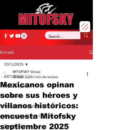
Entrada
ESTUDIOS
MITOFSKY Group
ESTUDIOS
15 sept 2025
1 min de lectura
Mexicanos opinan
México opina
sobre sus héroes y
Elecciones
villanos históricos:
Evaluación de gobierno
encuesta Mitofsky
En opinión de Roy Campos
septiembre 2025
Brand Desire