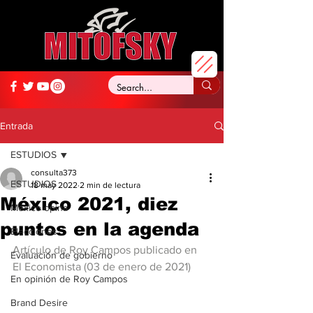
Entrada
ESTUDIOS
consulta373
ESTUDIOS
18 may 2022
2 min de lectura
México 2021, diez
México opina
puntos en la agenda
Elecciones
Artículo de Roy Campos publicado en 
Evaluación de gobierno
El Economista (03 de enero de 2021)
En opinión de Roy Campos
Brand Desire