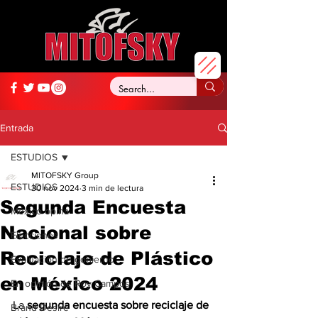
Entrada
ESTUDIOS
MITOFSKY Group
ESTUDIOS
30 nov 2024
3 min de lectura
Segunda Encuesta
México opina
Nacional sobre
Elecciones
Reciclaje de Plástico
Evaluación de gobierno
en México 2024
En opinión de Roy Campos
La 
segunda encuesta sobre reciclaje de 
Brand Desire