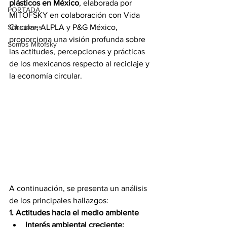
plásticos en México
, elaborada por 
PORTADA
MITOFSKY en colaboración con Vida 
Soluciones
Circular, ALPLA y P&G México, 
proporciona una visión profunda sobre 
Somos Mitofsky
las actitudes, percepciones y prácticas 
de los mexicanos respecto al reciclaje y 
la economía circular. 
A continuación, se presenta un análisis 
de los principales hallazgos:
1. Actitudes hacia el medio ambiente
Interés ambiental creciente: