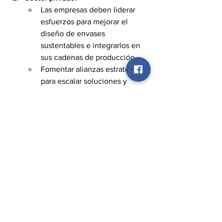
Las empresas deben liderar 
esfuerzos para mejorar el 
diseño de envases 
sustentables e integrarlos en 
sus cadenas de producción.
Fomentar alianzas estratégicas 
para escalar soluciones y 
mejorar la percepción de sus 
prácticas ambientales.
Educación y cultura:
Es fundamental asociar las 
acciones de reciclaje, 
reducción y reutilización con 
el término "economía circular" 
para un mayor entendimiento 
del concepto.
Fortalecer la sensibilización en 
escuelas y espacios de trabajo.